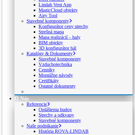
Lindab Vent App
MagicCloud objekty
Airy Tool
Stavebné komponenty
Konfigurátor ceny strechy
Strešná mapa
Mapa realizácií – haly
BIM objekty
3D konfigurátor hál
Katalógy & Dokumenty
Stavebné komponenty
Vzduchotechnika
Cenníky
Montážne návody
Certifikáty
Ostatné dokumenty
O Nás
Referencie
Opláštenia budov
Strechy a odkvapy
Stavebné komponenty
Naše podnikanie
História ROVA-LINDAB