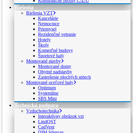
Konštrukčné profily C/Z/U
Riešenia
Riešenia VZT
Kancelárie
Nemocnice
Priemysel
Rezidenčné vetranie
Hotely
Školy
Komerčné budovy
Športové haly
Montované stavby
Montované domy
Obytné nadstavby
Zastrešenie plochých striech
Montované oceľové haly
Optimum
Systemline
SBS Mini
Technická podpora
Vzduchotechnika
Interaktívny obrázok vzt
LindQST
CadVent
DIM Silencer