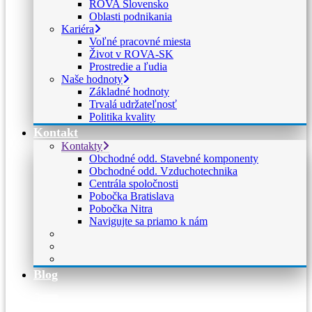
ROVA Slovensko
Oblasti podnikania
Kariéra
Voľné pracovné miesta
Život v ROVA-SK
Prostredie a ľudia
Naše hodnoty
Základné hodnoty
Trvalá udržateľnosť
Politika kvality
Kontakt
Kontakty
Obchodné odd. Stavebné komponenty
Obchodné odd. Vzduchotechnika
Centrála spoločnosti
Pobočka Bratislava
Pobočka Nitra
Navigujte sa priamo k nám
Blog