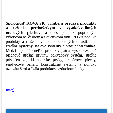
Spoločnosť ROVA-SK vyrába a predáva produkty
a riešenia predovšetkým z vysokokvalitných
oceľových plechov
, a dnes patrí k popredným
výrobcom na českom a slovenskom trhu. ROVA ponúka
produkty a riešenia v troch obchodných oblastiach –
strešné systémy, halové systémy a vzduchotechnika
.
Medzi najobľúbenejšie produkty patria vysokokvalitné
plechové strešné krytiny, odkvapový systém, strešné
príslušenstvo, klampiarske prvky, trapézové plechy,
sendvičové panely, konštrukčné systémy a ponuku
uzatvára široká škála produktov vzduchotechniky.
Info