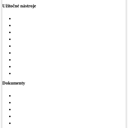
Užitočné nástroje
Konfigurátor striech
Selekčný nástroj LindQST
Mobilná aplikácia Lindab Vent App
Interaktívny obrázok VZT
Strešná mapa
Mapa realizácií – haly
Sledovanie zákaziek
Vrátenie tovaru
3D konfigurátor hál
Dokumenty
Katalógy
Certifikáty
Cenníky
Akciové letáky
Záručný list