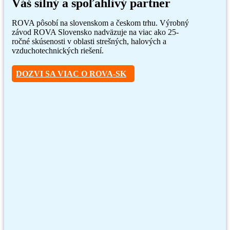
Váš silný a spoľahlivý partner
ROVA pôsobí na slovenskom a českom trhu. Výrobný
závod ROVA Slovensko nadväzuje na viac ako 25-
ročné skúsenosti v oblasti strešných, halových a
vzduchotechnických riešení.
DOZVI SA VIAC O ROVA-SK