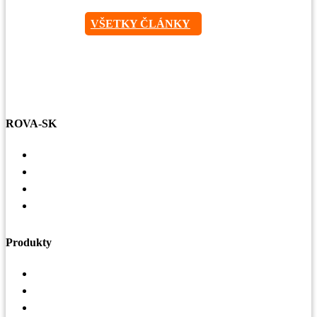
VŠETKY ČLÁNKY
ROVA-SK
Voľné pracovné miesta
Referencie
Základné hodnoty
Zásady ochrany osobných údajov a práva dotknutej
osoby
Produkty
Vzduchotechnika
Strechy a odkvapy
Oplášenie budov