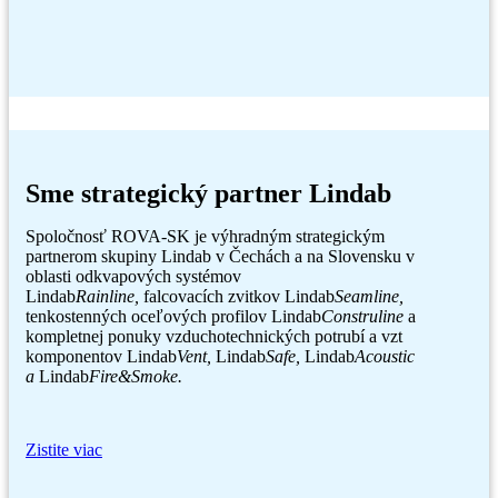
Sme strategický partner Lindab
Spoločnosť ROVA-SK je výhradným strategickým
partnerom skupiny Lindab v Čechách a na Slovensku v
oblasti odkvapových systémov
Lindab
Rainline,
falcovacích zvitkov Lindab
Seamline,
tenkostenných oceľových profilov Lindab
Construline
a
kompletnej ponuky vzduchotechnických potrubí a vzt
komponentov Lindab
Vent,
Lindab
Safe,
Lindab
Acoustic
a
Lindab
Fire&Smoke.
Zistite viac