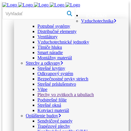
Produkty
Vzduchotechnika
Potrubné systémy
Distribučné elementy
Ventilátory
Vzduchotechnické jednotky
Tlmiče hluku
Smart náradie
Montážny materiál
Strechy a odkvapy
Strešné krytiny
Odkvapový systém
Bezpečnostné prvky striech
Strešné príslušenstvo
Vilpe
Plechy vo zvitkoch a tabuliach
Podstrešné fólie
Strešné okná
Kotviaci materiál
Opláštenie budov
Sendvičové panely
Trapézové plechy