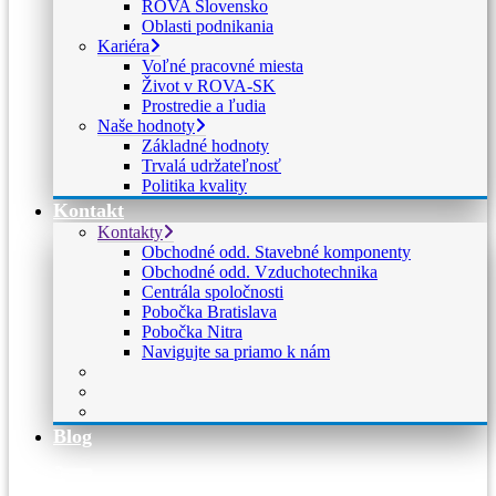
ROVA Slovensko
Oblasti podnikania
Kariéra
Voľné pracovné miesta
Život v ROVA-SK
Prostredie a ľudia
Naše hodnoty
Základné hodnoty
Trvalá udržateľnosť
Politika kvality
Kontakt
Kontakty
Obchodné odd. Stavebné komponenty
Obchodné odd. Vzduchotechnika
Centrála spoločnosti
Pobočka Bratislava
Pobočka Nitra
Navigujte sa priamo k nám
Blog