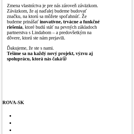
Zmena vlastníctva je pre nás zároveň záväzkom.
Záväzkom, že aj naďalej budeme budovať
značku, na ktorú sa môžete spoľahnúť. Že
budeme prinášať
inovatívne, trvácne a funkčné
riešenia
, ktoré budú stáť na pevných základoch
partnerstva s Lindabom – a predovšetkým na
dôvere, ktorú ste nám prejavili.
Ďakujeme, že ste s nami.
Tešíme sa na každý nový projekt, výzvu aj
spoluprácu, ktorá nás čaká
🤩
ROVA-SK
Voľné pracovné miesta
Referencie
Základné hodnoty