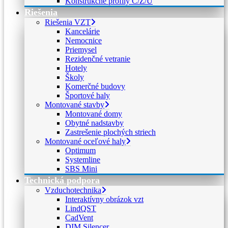
Konštrukčné profily C/Z/U
Riešenia
Riešenia VZT
Kancelárie
Nemocnice
Priemysel
Rezidenčné vetranie
Hotely
Školy
Komerčné budovy
Športové haly
Montované stavby
Montované domy
Obytné nadstavby
Zastrešenie plochých striech
Montované oceľové haly
Optimum
Systemline
SBS Mini
Technická podpora
Vzduchotechnika
Interaktívny obrázok vzt
LindQST
CadVent
DIM Silencer