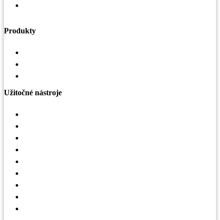
Zásady ochrany osobných údajov a práva dotknutej
osoby
Produkty
Vzduchotechnika
Strechy a odkvapy
Oplášenie budov
Užitočné nástroje
Konfigurátor striech
Selekčný nástroj LindQST
Mobilná aplikácia Lindab Vent App
Interaktívny obrázok VZT
Strešná mapa
Mapa realizácií – haly
Sledovanie zákaziek
Vrátenie tovaru
3D konfigurátor hál