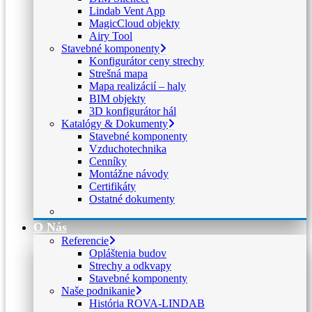
Lindab Vent App
MagicCloud objekty
Airy Tool
Stavebné komponenty
Konfigurátor ceny strechy
Strešná mapa
Mapa realizácií – haly
BIM objekty
3D konfigurátor hál
Katalógy & Dokumenty
Stavebné komponenty
Vzduchotechnika
Cenníky
Montážne návody
Certifikáty
Ostatné dokumenty
O Nás
Referencie
Opláštenia budov
Strechy a odkvapy
Stavebné komponenty
Naše podnikanie
História ROVA-LINDAB