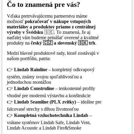
Čo to znamená pre vás?
Vďaka pretrvávajúcemu partnerstvu máme
možnosť
pokračovať v nákupe vstupných
materiálov a produktov priamo z centrálnej
výroby v Švédsku
🇸🇪. To znamená, že aj
naďalej vám budeme prinášať overené a kvalitné
produkty na
český 🇨🇿 a slovenský 🇸🇰 trh
.
Medzi hlavné produktové rady, ktoré zostávajú v
našom portfóliu, patria:
👉
Lindab Rainline
– kompletný odkvapový
systém, známy svojou spoľahlivosťou a
jednoduchou montážou
👉
Lindab Construline
– tenkostenné profily
vhodné pre modernú výstavbu a konštrukcie
👉
Lindab Seamline (PLX zvitky)
– ideálne pre
falcované strechy s dlhou životnosťou
👉
Kompletná vzduchotechnika Lindab
–
vrátane systémov Lindab Safe, Lindab Vent,
Lindab Acoustic a Lindab Fire&Smoke