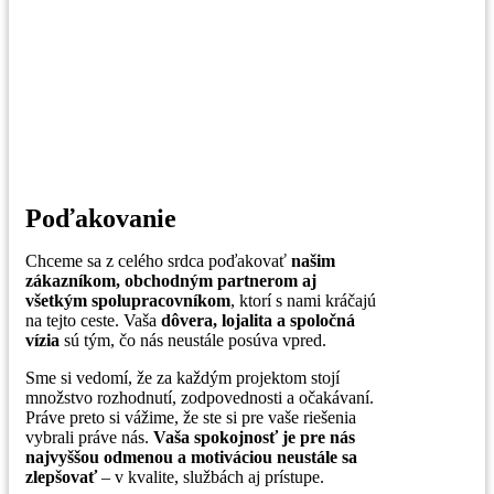
Poďakovanie
Chceme sa z celého srdca poďakovať
našim
zákazníkom, obchodným partnerom aj
všetkým spolupracovníkom
, ktorí s nami kráčajú
na tejto ceste. Vaša
dôvera, lojalita a spoločná
vízia
sú tým, čo nás neustále posúva vpred.
Sme si vedomí, že za každým projektom stojí
množstvo rozhodnutí, zodpovednosti a očakávaní.
Práve preto si vážime, že ste si pre vaše riešenia
vybrali práve nás.
Vaša spokojnosť je pre nás
najvyššou odmenou a motiváciou neustále sa
zlepšovať
– v kvalite, službách aj prístupe.