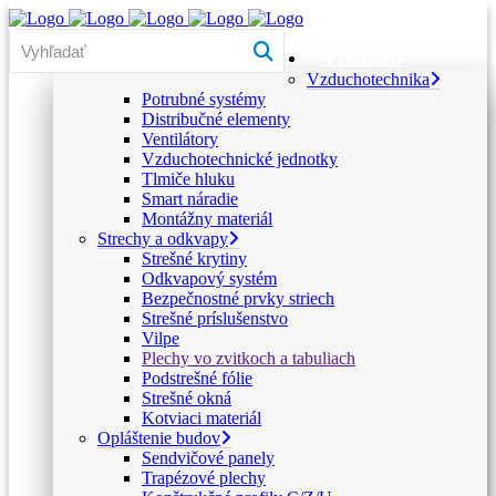
Produkty
Vzduchotechnika
Potrubné systémy
Distribučné elementy
Ventilátory
Vzduchotechnické jednotky
Tlmiče hluku
Smart náradie
Montážny materiál
Strechy a odkvapy
Strešné krytiny
Odkvapový systém
Bezpečnostné prvky striech
Strešné príslušenstvo
Vilpe
Plechy vo zvitkoch a tabuliach
Podstrešné fólie
Strešné okná
Kotviaci materiál
Opláštenie budov
Sendvičové panely
Trapézové plechy