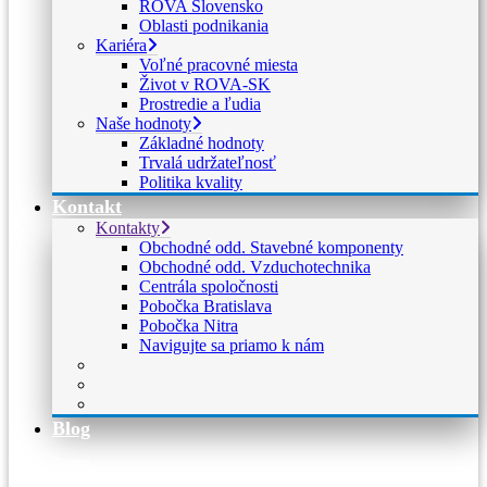
ROVA Slovensko
Oblasti podnikania
Kariéra
Voľné pracovné miesta
Život v ROVA-SK
Prostredie a ľudia
Naše hodnoty
Základné hodnoty
Trvalá udržateľnosť
Politika kvality
Kontakt
Kontakty
Obchodné odd. Stavebné komponenty
Obchodné odd. Vzduchotechnika
Centrála spoločnosti
Pobočka Bratislava
Pobočka Nitra
Navigujte sa priamo k nám
Blog