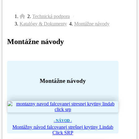
Technická podpora
/
/
Katalógy & Dokumenty
Montážne návody
/
Montážne návody
Montážne návody
- NÁVOD -
Montážny návod falcovanej strešnej krytiny Lindab
Click SRP