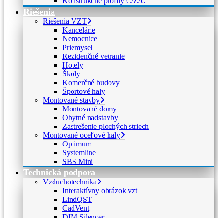
Konštrukčné profily C/Z/U
Riešenia
Riešenia VZT
Kancelárie
Nemocnice
Priemysel
Rezidenčné vetranie
Hotely
Školy
Komerčné budovy
Športové haly
Montované stavby
Montované domy
Obytné nadstavby
Zastrešenie plochých striech
Montované oceľové haly
Optimum
Systemline
SBS Mini
Technická podpora
Vzduchotechnika
Interaktívny obrázok vzt
LindQST
CadVent
DIM Silencer