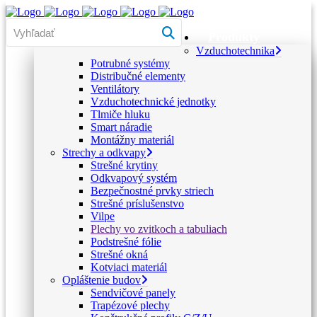
Produkty
Vzduchotechnika
Potrubné systémy
Distribučné elementy
Ventilátory
Vzduchotechnické jednotky
Tlmiče hluku
Smart náradie
Montážny materiál
Strechy a odkvapy
Strešné krytiny
Odkvapový systém
Bezpečnostné prvky striech
Strešné príslušenstvo
Vilpe
Plechy vo zvitkoch a tabuliach
Podstrešné fólie
Strešné okná
Kotviaci materiál
Opláštenie budov
Sendvičové panely
Trapézové plechy