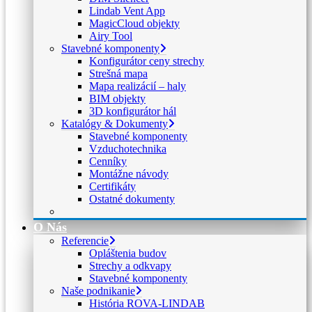
Lindab Vent App
MagicCloud objekty
Airy Tool
Stavebné komponenty
Konfigurátor ceny strechy
Strešná mapa
Mapa realizácií – haly
BIM objekty
3D konfigurátor hál
Katalógy & Dokumenty
Stavebné komponenty
Vzduchotechnika
Cenníky
Montážne návody
Certifikáty
Ostatné dokumenty
O Nás
Referencie
Opláštenia budov
Strechy a odkvapy
Stavebné komponenty
Naše podnikanie
História ROVA-LINDAB