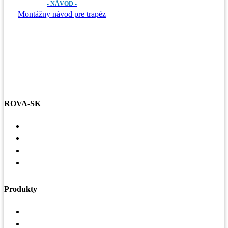
- NÁVOD -
Montážny návod pre trapéz
ROVA-SK
Voľné pracovné miesta
Referencie
Základné hodnoty
Zásady ochrany osobných údajov a práva dotknutej
osoby
Produkty
Vzduchotechnika
Strechy a odkvapy