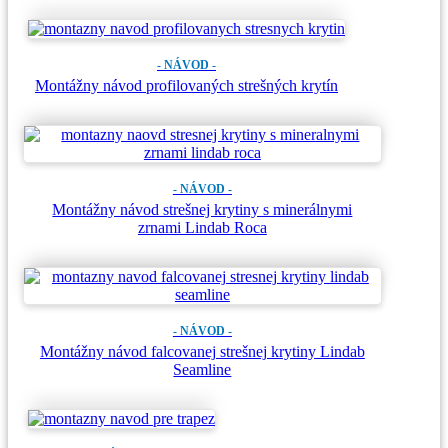
- NÁVOD -
Montážny návod profilovaných strešných krytín
- NÁVOD -
Montážny návod strešnej krytiny s minerálnymi
zrnami Lindab Roca
- NÁVOD -
Montážny návod falcovanej strešnej krytiny Lindab
Seamline