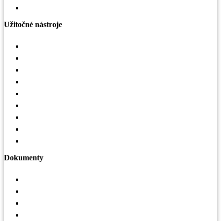
Oplášenie budov
Užitočné nástroje
Konfigurátor striech
Selekčný nástroj LindQST
Mobilná aplikácia Lindab Vent App
Interaktívny obrázok VZT
Strešná mapa
Mapa realizácií – haly
Sledovanie zákaziek
Vrátenie tovaru
3D konfigurátor hál
Dokumenty
Katalógy
Certifikáty
Cenníky
Akciové letáky