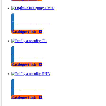
,
Objímka bez gumy UV30
Katalógový list:
,
Profily a nosníky CL
Katalógový list:
,
Profily a nosníky HHB
Katalógový list: