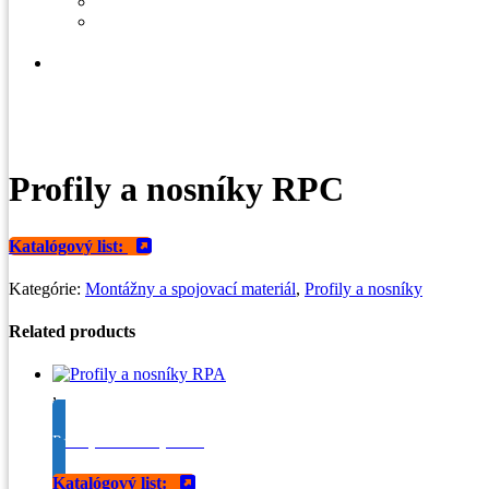
Blog
Profily a nosníky RPC
Katalógový list:
Kategórie:
Montážny a spojovací materiál
,
Profily a nosníky
Related products
,
Profily a nosníky RPA
Katalógový list: