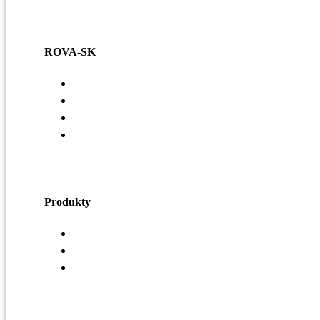
ROVA-SK
Voľné pracovné miesta
Referencie
Základné hodnoty
Zásady ochrany osobných údajov a práva dotknutej o
Produkty
Vzduchotechnika
Strechy a odkvapy
Oplášenie budov