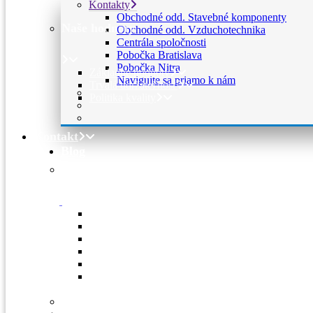
Kontakty
Obchodné odd. Stavebné komponenty
Naše hodnoty
Obchodné odd. Vzduchotechnika
Centrála spoločnosti
Pobočka Bratislava
Pobočka Nitra
Základné hodnoty
Navigujte sa priamo k nám
Trvalá udržateľnosť
Politika kvality
Kontakt
Blog
Kontakty
Obchodné odd. Stavebné komponenty
Obchodné odd. Vzduchotechnika
Centrála spoločnosti
Pobočka Bratislava
Pobočka Nitra
Navigujte sa priamo k nám