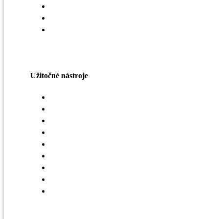
Vzduchotechnika
Strechy a odkvapy
Oplášenie budov
Užitočné nástroje
Konfigurátor striech
Selekčný nástroj LindQST
Mobilná aplikácia Lindab Vent App
Interaktívny obrázok VZT
Strešná mapa
Mapa realizácií – haly
Sledovanie zákaziek
Vrátenie tovaru
3D konfigurátor hál