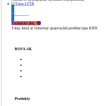
T-kus LTTR
Technický list:
T-kus, ktorý je vybavený spojovacími profilmi typu RJFP.
ROVA-SK
Voľné pracovné miesta
Referencie
Základné hodnoty
Zásady ochrany osobných údajov a práva dotknutej o
Produkty