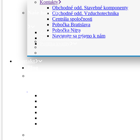
Kontakty
Obchodné odd. Stavebné komponenty
Naše hodnoty
Obchodné odd. Vzduchotechnika
Centrála spoločnosti
Pobočka Bratislava
Pobočka Nitra
Základné hodnoty
Navigujte sa priamo k nám
Trvalá udržateľnosť
Politika kvality
Kontakt
Blog
Kontakty
Obchodné odd. Stavebné komponenty
Obchodné odd. Vzduchotechnika
Centrála spoločnosti
Pobočka Bratislava
Pobočka Nitra
Navigujte sa priamo k nám