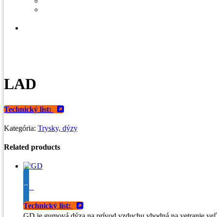
Blog
LAD
Technický list:
Kategória:
Trysky, dýzy
Related products
GD
Technický list:
GD je gumová dýza na prívod vzduchu vhodná na vetranie veľk