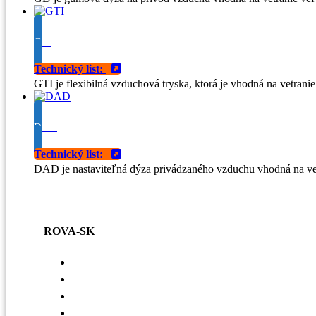
GTI
Technický list:
GTI je flexibilná vzduchová tryska, ktorá je vhodná na vetranie
DAD
Technický list:
DAD je nastaviteľná dýza privádzaného vzduchu vhodná na vet
ROVA-SK
Voľné pracovné miesta
Referencie
Základné hodnoty
Zásady ochrany osobných údajov a práva dotknutej o