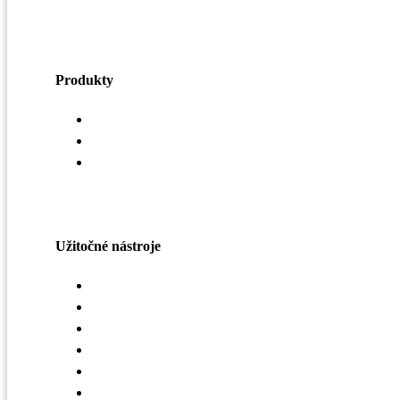
Produkty
Vzduchotechnika
Strechy a odkvapy
Oplášenie budov
Užitočné nástroje
Konfigurátor striech
Selekčný nástroj LindQST
Mobilná aplikácia Lindab Vent App
Interaktívny obrázok VZT
Strešná mapa
Mapa realizácií – haly