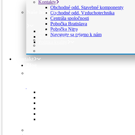
Kontakty
Obchodné odd. Stavebné komponenty
Naše hodnoty
Obchodné odd. Vzduchotechnika
Centrála spoločnosti
Pobočka Bratislava
Pobočka Nitra
Základné hodnoty
Navigujte sa priamo k nám
Trvalá udržateľnosť
Politika kvality
Kontakt
Blog
Kontakty
Obchodné odd. Stavebné komponenty
Obchodné odd. Vzduchotechnika
Centrála spoločnosti
Pobočka Bratislava
Pobočka Nitra
Navigujte sa priamo k nám