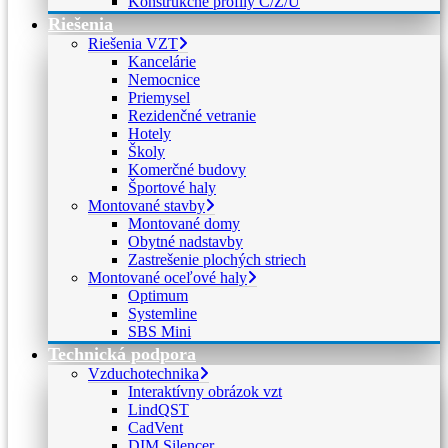
Konštrukčné profily C/Z/U
Riešenia
Riešenia VZT
Kancelárie
Nemocnice
Priemysel
Rezidenčné vetranie
Hotely
Školy
Komerčné budovy
Športové haly
Montované stavby
Montované domy
Obytné nadstavby
Zastrešenie plochých striech
Montované oceľové haly
Optimum
Systemline
SBS Mini
Technická podpora
Vzduchotechnika
Interaktívny obrázok vzt
LindQST
CadVent
DIM Silencer