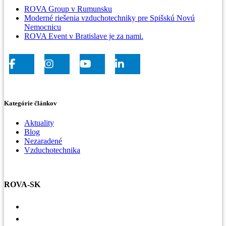
ROVA Group v Rumunsku
Moderné riešenia vzduchotechniky pre Spišskú Novú
Nemocnicu
ROVA Event v Bratislave je za nami.
Kategórie článkov
Aktuality
Blog
Nezaradené
Vzduchotechnika
ROVA-SK
Voľné pracovné miesta
Referencie