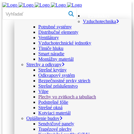
Produkty
Vzduchotechnika
Potrubné systémy
Distribučné elementy
Ventilátory
Vzduchotechnické jednotky
Tlmiče hluku
Smart náradie
Montážny materiál
Strechy a odkvapy
Strešné krytiny
Odkvapový systém
Bezpečnostné prvky striech
Strešné príslušenstvo
Vilpe
Plechy vo zvitkoch a tabuliach
Podstrešné fólie
Strešné okná
Kotviaci materiál
Opláštenie budov
Sendvičové panely
Trapézové plechy