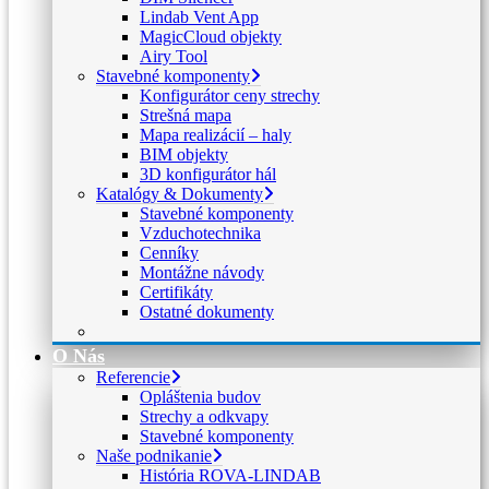
Lindab Vent App
MagicCloud objekty
Airy Tool
Stavebné komponenty
Konfigurátor ceny strechy
Strešná mapa
Mapa realizácií – haly
BIM objekty
3D konfigurátor hál
Katalógy & Dokumenty
Stavebné komponenty
Vzduchotechnika
Cenníky
Montážne návody
Certifikáty
Ostatné dokumenty
O Nás
Referencie
Opláštenia budov
Strechy a odkvapy
Stavebné komponenty
Naše podnikanie
História ROVA-LINDAB