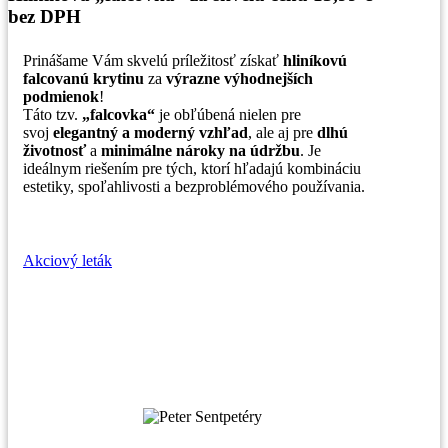
bez DPH
Prinášame Vám skvelú príležitosť získať
hliníkovú
falcovanú krytinu
za
výrazne výhodnejších
podmienok
!
Táto tzv.
„falcovka“
je obľúbená nielen pre
svoj
elegantný a moderný vzhľad
, ale aj pre
dlhú
životnosť
a
minimálne nároky na údržbu
. Je
ideálnym riešením pre tých, ktorí hľadajú kombináciu
estetiky, spoľahlivosti a bezproblémového používania.
Akciový leták