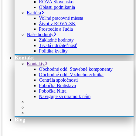
ROVA Slovensko
Oblasti podnikania
Kariéra
Voľné pracovné miesta
Život v ROVA-SK
Prostredie a ľudia
Naše hodnoty
Základné hodnoty
Trvalá udržateľnosť
Politika kvality
Kontakt
Kontakty
Obchodné odd. Stavebné komponenty
Obchodné odd. Vzduchotechnika
Centrála spoločnosti
Pobočka Bratislava
Pobočka Nitra
Navigujte sa priamo k nám
Blog