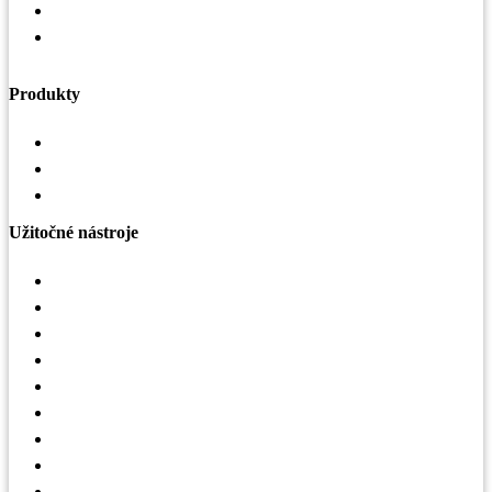
Základné hodnoty
Zásady ochrany osobných údajov a práva dotknutej
osoby
Produkty
Vzduchotechnika
Strechy a odkvapy
Oplášenie budov
Užitočné nástroje
Konfigurátor striech
Selekčný nástroj LindQST
Mobilná aplikácia Lindab Vent App
Interaktívny obrázok VZT
Strešná mapa
Mapa realizácií – haly
Sledovanie zákaziek
Vrátenie tovaru
3D konfigurátor hál