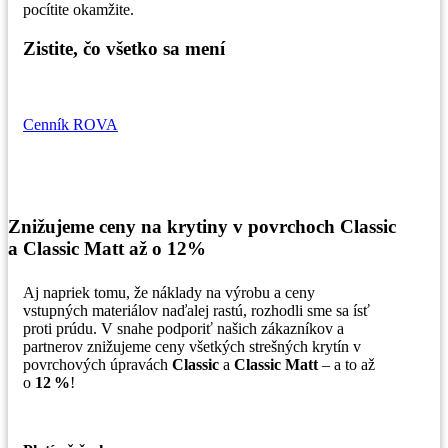
pocítite okamžite.
Zistite, čo všetko sa mení
Cenník ROVA
Znižujeme ceny na krytiny v povrchoch Classic
a Classic Matt až o 12%
Aj napriek tomu, že náklady na výrobu a ceny
vstupných materiálov naďalej rastú, rozhodli sme sa ísť
proti prúdu. V snahe podporiť našich zákazníkov a
partnerov znižujeme ceny všetkých strešných krytín v
povrchových úpravách
Classic
a
Classic Matt
– a to až
o
12 %
!