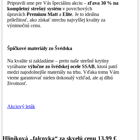
Pripravili sme pre Vás špeciálnu akciu –
zľava 30 % na
kompletný strešný systém
v povrchových
úpravách
Premium Matt
a
Elite
. Je to ideálna
príležitosť, ako získať strechu najvyššej kvality za
výnimočnú cenu.
Špičkové materiály zo Švédska
Na kvalite si zakladáme – preto naše strešné krytiny
vyrábame
výlučne zo švédskej ocele SSAB
, ktorá patrí
medzi najodolnejšie materiály na trhu. Vďaka tomu Vám
vieme garantovať nielen dokonalý vzhľad, ale aj dlhú
životnosť.
Akciový leták
Hliníková „falcovka“ za skvelú cenu 13,99 €